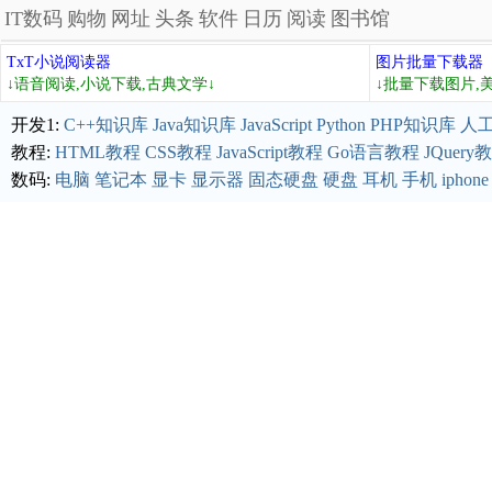
IT数码
购物
网址
头条
软件
日历
阅读
图书馆
TxT小说阅读器
图片批量下载器
↓语音阅读,小说下载,古典文学↓
↓批量下载图片,
开发1:
C++知识库
Java知识库
JavaScript
Python
PHP知识库
人
教程:
HTML教程
CSS教程
JavaScript教程
Go语言教程
JQuery
数码:
电脑
笔记本
显卡
显示器
固态硬盘
硬盘
耳机
手机
iphone