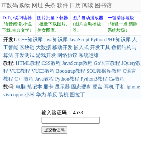
IT数码
购物
网址
头条
软件
日历
阅读
图书馆
TxT小说阅读器
图片批量下载器
图片自动播放器
一键清除垃圾
↓语音阅读,小说
↓批量下载图片,
↓图片自动播放
↓轻轻一点,清除
下载,古典文学↓
美女图库↓
器↓
系统垃圾↓
开发1:
C++知识库
Java知识库
JavaScript
Python
PHP知识库
人
工智能
区块链
大数据
移动开发
嵌入式
开发工具
数据结构与
算法
开发测试
游戏开发
网络协议
系统运维
教程:
HTML教程
CSS教程
JavaScript教程
Go语言教程
JQuery教
程
VUE教程
VUE3教程
Bootstrap教程
SQL数据库教程
C语言
教程
C++教程
Java教程
Python教程
Python3教程
C#教程
数码:
电脑
笔记本
显卡
显示器
固态硬盘
硬盘
耳机
手机
iphone
vivo
oppo
小米
华为
单反
装机
图拉丁
输入验证码： 4533