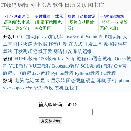
IT数码
购物
网址
头条
软件
日历
阅读
图书馆
TxT小说阅读器
图片批量下载器
图片自动播放器
一键清除垃圾
↓语音阅读,小说
↓批量下载图片,
↓图片自动播放
↓轻轻一点,清除
下载,古典文学↓
美女图库↓
器↓
系统垃圾↓
开发1:
C++知识库
Java知识库
JavaScript
Python
PHP知识库
人
工智能
区块链
大数据
移动开发
嵌入式
开发工具
数据结构与
算法
开发测试
游戏开发
网络协议
系统运维
教程:
HTML教程
CSS教程
JavaScript教程
Go语言教程
JQuery教
程
VUE教程
VUE3教程
Bootstrap教程
SQL数据库教程
C语言
教程
C++教程
Java教程
Python教程
Python3教程
C#教程
数码:
电脑
笔记本
显卡
显示器
固态硬盘
硬盘
耳机
手机
iphone
vivo
oppo
小米
华为
单反
装机
图拉丁
输入验证码： 4216