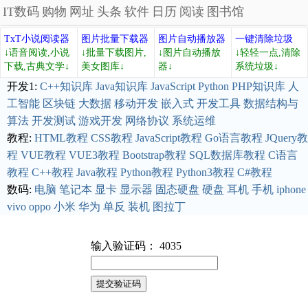
IT数码
购物
网址
头条
软件
日历
阅读
图书馆
TxT小说阅读器
图片批量下载器
图片自动播放器
一键清除垃圾
↓语音阅读,小说
↓批量下载图片,
↓图片自动播放
↓轻轻一点,清除
下载,古典文学↓
美女图库↓
器↓
系统垃圾↓
开发1:
C++知识库
Java知识库
JavaScript
Python
PHP知识库
人
工智能
区块链
大数据
移动开发
嵌入式
开发工具
数据结构与
算法
开发测试
游戏开发
网络协议
系统运维
教程:
HTML教程
CSS教程
JavaScript教程
Go语言教程
JQuery教
程
VUE教程
VUE3教程
Bootstrap教程
SQL数据库教程
C语言
教程
C++教程
Java教程
Python教程
Python3教程
C#教程
数码:
电脑
笔记本
显卡
显示器
固态硬盘
硬盘
耳机
手机
iphone
vivo
oppo
小米
华为
单反
装机
图拉丁
输入验证码： 4035