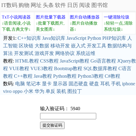
IT数码
购物
网址
头条
软件
日历
阅读
图书馆
TxT小说阅读器
图片批量下载器
图片自动播放器
一键清除垃圾
↓语音阅读,小说
↓批量下载图片,
↓图片自动播放
↓轻轻一点,清除
下载,古典文学↓
美女图库↓
器↓
系统垃圾↓
开发1:
C++知识库
Java知识库
JavaScript
Python
PHP知识库
人
工智能
区块链
大数据
移动开发
嵌入式
开发工具
数据结构与
算法
开发测试
游戏开发
网络协议
系统运维
教程:
HTML教程
CSS教程
JavaScript教程
Go语言教程
JQuery教
程
VUE教程
VUE3教程
Bootstrap教程
SQL数据库教程
C语言
教程
C++教程
Java教程
Python教程
Python3教程
C#教程
数码:
电脑
笔记本
显卡
显示器
固态硬盘
硬盘
耳机
手机
iphone
vivo
oppo
小米
华为
单反
装机
图拉丁
输入验证码： 5940