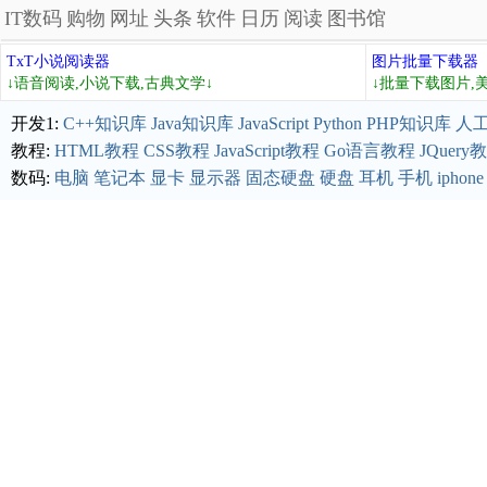
IT数码
购物
网址
头条
软件
日历
阅读
图书馆
TxT小说阅读器
图片批量下载器
↓语音阅读,小说下载,古典文学↓
↓批量下载图片,
开发1:
C++知识库
Java知识库
JavaScript
Python
PHP知识库
人
教程:
HTML教程
CSS教程
JavaScript教程
Go语言教程
JQuery
数码:
电脑
笔记本
显卡
显示器
固态硬盘
硬盘
耳机
手机
iphone