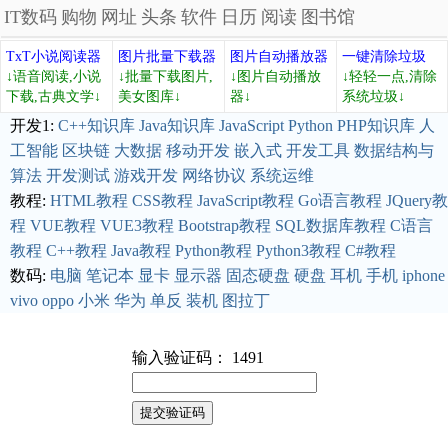
IT数码
购物
网址
头条
软件
日历
阅读
图书馆
TxT小说阅读器
图片批量下载器
图片自动播放器
一键清除垃圾
↓语音阅读,小说
↓批量下载图片,
↓图片自动播放
↓轻轻一点,清除
下载,古典文学↓
美女图库↓
器↓
系统垃圾↓
开发1:
C++知识库
Java知识库
JavaScript
Python
PHP知识库
人
工智能
区块链
大数据
移动开发
嵌入式
开发工具
数据结构与
算法
开发测试
游戏开发
网络协议
系统运维
教程:
HTML教程
CSS教程
JavaScript教程
Go语言教程
JQuery教
程
VUE教程
VUE3教程
Bootstrap教程
SQL数据库教程
C语言
教程
C++教程
Java教程
Python教程
Python3教程
C#教程
数码:
电脑
笔记本
显卡
显示器
固态硬盘
硬盘
耳机
手机
iphone
vivo
oppo
小米
华为
单反
装机
图拉丁
输入验证码： 1491