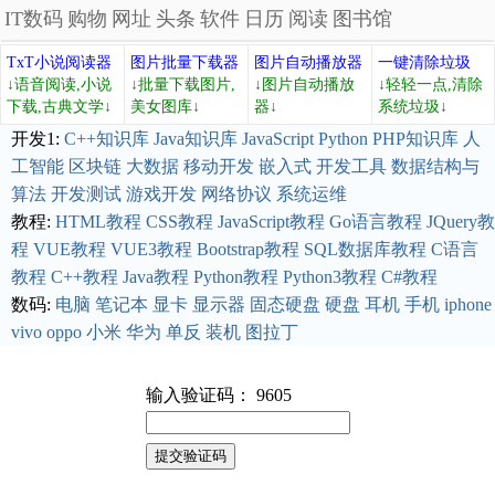
IT数码
购物
网址
头条
软件
日历
阅读
图书馆
TxT小说阅读器
图片批量下载器
图片自动播放器
一键清除垃圾
↓语音阅读,小说
↓批量下载图片,
↓图片自动播放
↓轻轻一点,清除
下载,古典文学↓
美女图库↓
器↓
系统垃圾↓
开发1:
C++知识库
Java知识库
JavaScript
Python
PHP知识库
人
工智能
区块链
大数据
移动开发
嵌入式
开发工具
数据结构与
算法
开发测试
游戏开发
网络协议
系统运维
教程:
HTML教程
CSS教程
JavaScript教程
Go语言教程
JQuery教
程
VUE教程
VUE3教程
Bootstrap教程
SQL数据库教程
C语言
教程
C++教程
Java教程
Python教程
Python3教程
C#教程
数码:
电脑
笔记本
显卡
显示器
固态硬盘
硬盘
耳机
手机
iphone
vivo
oppo
小米
华为
单反
装机
图拉丁
输入验证码： 9605