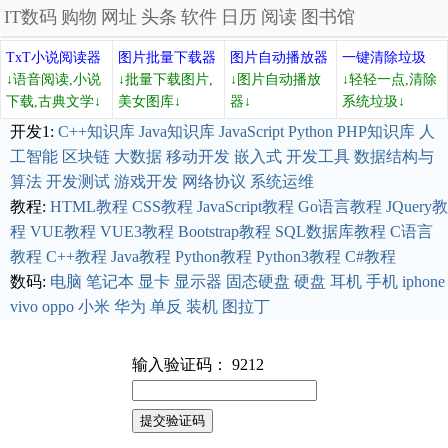
IT数码
购物
网址
头条
软件
日历
阅读
图书馆
TxT小说阅读器
图片批量下载器
图片自动播放器
一键清除垃圾
↓语音阅读,小说
↓批量下载图片,
↓图片自动播放
↓轻轻一点,清除
下载,古典文学↓
美女图库↓
器↓
系统垃圾↓
开发1:
C++知识库
Java知识库
JavaScript
Python
PHP知识库
人
工智能
区块链
大数据
移动开发
嵌入式
开发工具
数据结构与
算法
开发测试
游戏开发
网络协议
系统运维
教程:
HTML教程
CSS教程
JavaScript教程
Go语言教程
JQuery教
程
VUE教程
VUE3教程
Bootstrap教程
SQL数据库教程
C语言
教程
C++教程
Java教程
Python教程
Python3教程
C#教程
数码:
电脑
笔记本
显卡
显示器
固态硬盘
硬盘
耳机
手机
iphone
vivo
oppo
小米
华为
单反
装机
图拉丁
输入验证码： 9212