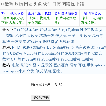
IT数码
购物
网址
头条
软件
日历
阅读
图书馆
TxT小说阅读器
图片批量下载器
图片自动播放器
一键清除垃圾
↓语音阅读,小说
↓批量下载图片,
↓图片自动播放
↓轻轻一点,清除
下载,古典文学↓
美女图库↓
器↓
系统垃圾↓
开发1:
C++知识库
Java知识库
JavaScript
Python
PHP知识库
人
工智能
区块链
大数据
移动开发
嵌入式
开发工具
数据结构与
算法
开发测试
游戏开发
网络协议
系统运维
教程:
HTML教程
CSS教程
JavaScript教程
Go语言教程
JQuery教
程
VUE教程
VUE3教程
Bootstrap教程
SQL数据库教程
C语言
教程
C++教程
Java教程
Python教程
Python3教程
C#教程
数码:
电脑
笔记本
显卡
显示器
固态硬盘
硬盘
耳机
手机
iphone
vivo
oppo
小米
华为
单反
装机
图拉丁
输入验证码： 3432