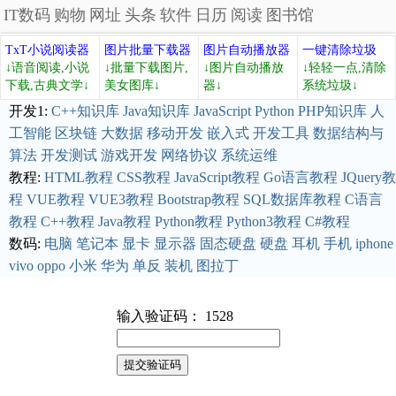
IT数码
购物
网址
头条
软件
日历
阅读
图书馆
TxT小说阅读器
图片批量下载器
图片自动播放器
一键清除垃圾
↓语音阅读,小说
↓批量下载图片,
↓图片自动播放
↓轻轻一点,清除
下载,古典文学↓
美女图库↓
器↓
系统垃圾↓
开发1:
C++知识库
Java知识库
JavaScript
Python
PHP知识库
人
工智能
区块链
大数据
移动开发
嵌入式
开发工具
数据结构与
算法
开发测试
游戏开发
网络协议
系统运维
教程:
HTML教程
CSS教程
JavaScript教程
Go语言教程
JQuery教
程
VUE教程
VUE3教程
Bootstrap教程
SQL数据库教程
C语言
教程
C++教程
Java教程
Python教程
Python3教程
C#教程
数码:
电脑
笔记本
显卡
显示器
固态硬盘
硬盘
耳机
手机
iphone
vivo
oppo
小米
华为
单反
装机
图拉丁
输入验证码： 1528