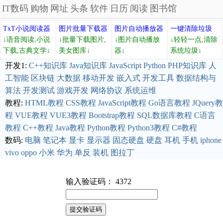
IT数码
购物
网址
头条
软件
日历
阅读
图书馆
TxT小说阅读器
图片批量下载器
图片自动播放器
一键清除垃圾
↓语音阅读,小说
↓批量下载图片,
↓图片自动播放
↓轻轻一点,清除
下载,古典文学↓
美女图库↓
器↓
系统垃圾↓
开发1:
C++知识库
Java知识库
JavaScript
Python
PHP知识库
人
工智能
区块链
大数据
移动开发
嵌入式
开发工具
数据结构与
算法
开发测试
游戏开发
网络协议
系统运维
教程:
HTML教程
CSS教程
JavaScript教程
Go语言教程
JQuery教
程
VUE教程
VUE3教程
Bootstrap教程
SQL数据库教程
C语言
教程
C++教程
Java教程
Python教程
Python3教程
C#教程
数码:
电脑
笔记本
显卡
显示器
固态硬盘
硬盘
耳机
手机
iphone
vivo
oppo
小米
华为
单反
装机
图拉丁
输入验证码： 4372