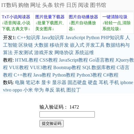
IT数码
购物
网址
头条
软件
日历
阅读
图书馆
TxT小说阅读器
图片批量下载器
图片自动播放器
一键清除垃圾
↓语音阅读,小说
↓批量下载图片,
↓图片自动播放
↓轻轻一点,清除
下载,古典文学↓
美女图库↓
器↓
系统垃圾↓
开发1:
C++知识库
Java知识库
JavaScript
Python
PHP知识库
人
工智能
区块链
大数据
移动开发
嵌入式
开发工具
数据结构与
算法
开发测试
游戏开发
网络协议
系统运维
教程:
HTML教程
CSS教程
JavaScript教程
Go语言教程
JQuery教
程
VUE教程
VUE3教程
Bootstrap教程
SQL数据库教程
C语言
教程
C++教程
Java教程
Python教程
Python3教程
C#教程
数码:
电脑
笔记本
显卡
显示器
固态硬盘
硬盘
耳机
手机
iphone
vivo
oppo
小米
华为
单反
装机
图拉丁
输入验证码： 1472