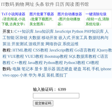
IT数码
购物
网址
头条
软件
日历
阅读
图书馆
TxT小说阅读器
图片批量下载器
图片自动播放器
一键清除垃圾
↓语音阅读,小说
↓批量下载图片,
↓图片自动播放
↓轻轻一点,清除
下载,古典文学↓
美女图库↓
器↓
系统垃圾↓
开发1:
C++知识库
Java知识库
JavaScript
Python
PHP知识库
人
工智能
区块链
大数据
移动开发
嵌入式
开发工具
数据结构与
算法
开发测试
游戏开发
网络协议
系统运维
教程:
HTML教程
CSS教程
JavaScript教程
Go语言教程
JQuery教
程
VUE教程
VUE3教程
Bootstrap教程
SQL数据库教程
C语言
教程
C++教程
Java教程
Python教程
Python3教程
C#教程
数码:
电脑
笔记本
显卡
显示器
固态硬盘
硬盘
耳机
手机
iphone
vivo
oppo
小米
华为
单反
装机
图拉丁
输入验证码： 6399