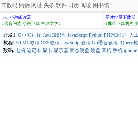
IT数码
购物
网址
头条
软件
日历
阅读
图书馆
TxT小说阅读器
图片批量下载器
↓语音阅读,小说下载,古典文学↓
↓批量下载图片,
开发1:
C++知识库
Java知识库
JavaScript
Python
PHP知识库
人
教程:
HTML教程
CSS教程
JavaScript教程
Go语言教程
JQuery
数码:
电脑
笔记本
显卡
显示器
固态硬盘
硬盘
耳机
手机
iphone