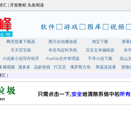
财汇
|
开发教程
头条阅读
网页批量下载器
图片自动播放器
淘宝下载
屏幕
天天百宝箱
布谷鸟定时关机
豆豆文本编辑器
木
小说家小说写作助手
FoxFile文件管理器
千寻小说下载
高山
多播视频
漫多多
品妙游戏
打豆豆
俄罗斯方块
果蔬连连看
宠物
财汇
|