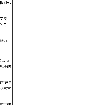
很能站
受伤
的你，
能力。
自己动
瓶子的
这使得
肠常常
前世的