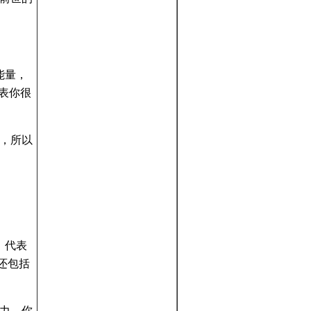
能量，
表你很
，所以
。代表
还包括
力。你