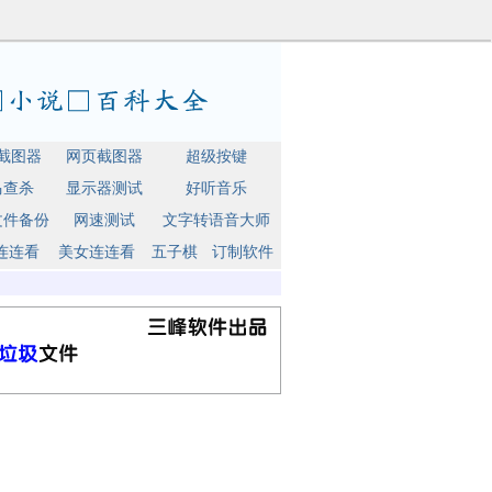
截图器
网页截图器
超级按键
马查杀
显示器测试
好听音乐
文件备份
网速测试
文字转语音大师
连连看
美女连连看
五子棋
订制软件