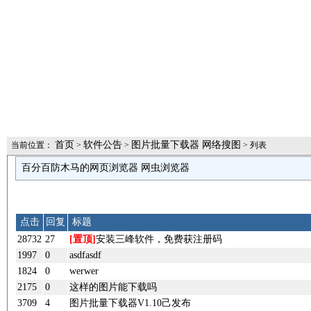
首页
软件公告
图片批量下载器 网络搜图
当前位置：
>
>
> 列表
百分百防木马的网页浏览器 网虫浏览器
点击
回复
标题
28732
27
[置顶]
安装三峰软件，免费获注册码
1997
0
asdfasdf
1824
0
werwer
2175
0
这样的图片能下载吗
3709
4
图片批量下载器V1.10己发布