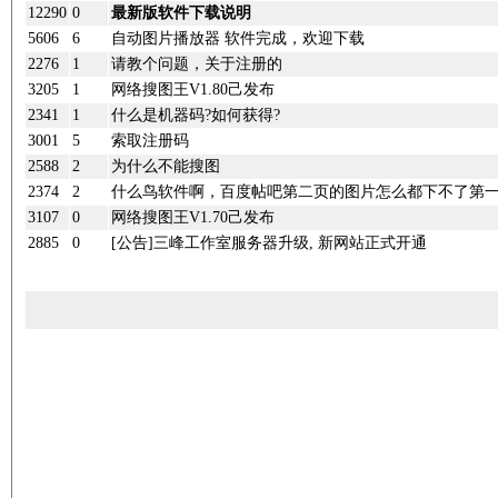
12290
0
最新版软件下载说明
5606
6
自动图片播放器 软件完成，欢迎下载
2276
1
请教个问题，关于注册的
3205
1
网络搜图王V1.80己发布
2341
1
什么是机器码?如何获得?
3001
5
索取注册码
2588
2
为什么不能搜图
2374
2
什么鸟软件啊，百度帖吧第二页的图片怎么都下不了第
3107
0
网络搜图王V1.70己发布
2885
0
[公告]三峰工作室服务器升级, 新网站正式开通