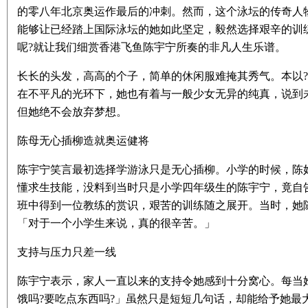
的零八年北京奥运作最后的冲刺。然而，这个泳坛的传奇人物
能够让已经踏上国际泳坛的她如此坚定，毅然选择艰辛的训
呢?就让我们细赏香港飞鱼陈宇宁所奏的非凡人生乐谱。
长长的头发，高高的个子，简单的休闲服难掩其秀气。本以
在不平凡的光环下，她也有着与一般少女无异的纯真，说到
但她绝不会放弃梦想。
陈母无心插柳造就奥运健将
陈宇宁笑言最初选择学游泳只是无心插柳。小学的时候，陈
懂求生技能，没料到当时只是小学四年级生的陈宇宁，竟自
班中得到一位教练的赏识，艰苦的训练随之展开。当时，她
「对于一个小学生来说，真的很辛苦。」
支持与压力只差一线
陈宇宁表示，家人一直以来的支持令她感到十分窝心。每当她
饿吗?要吃点东西吗?」虽然只是短短几句话，却能给予她最