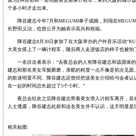
晨5点钟左右和一名亮眼美女搭乘计程车，来到大阪的城市
个多小时才走出来。
降谷建志今年7月和MEGUMI奉子成婚，到现在MEGU
长野田义治，也曾公开为她表示高兴和祝福。
降谷建志8月30日参加了在大阪举办的户外音乐活动“RUS
大美女搭上了一辆计程车，随后两人走进饭店的样子也被拍
一名目击者表示：“去夜总会的人有降谷建志和该团体的
建志和那名美女耳鬓厮磨，亲昵的程度一点不像是初次见面
的歌迷明显不同。降谷建志还曾经把该美女介绍给与会者认
在一起的时间总长超过了5个小时。”
夜总会狂欢之后降谷建志带着美女滑入计程车离开，其他
人士透露，降谷建志此前和这名美女并不认识，这天明显是
相关贴图: